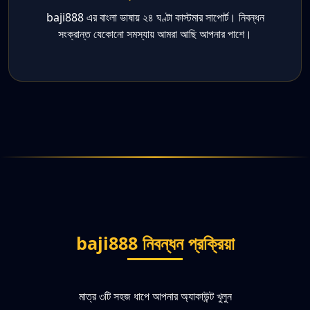
baji888 এর বাংলা ভাষায় ২৪ ঘণ্টা কাস্টমার সাপোর্ট। নিবন্ধন
সংক্রান্ত যেকোনো সমস্যায় আমরা আছি আপনার পাশে।
baji888 নিবন্ধন প্রক্রিয়া
মাত্র ৩টি সহজ ধাপে আপনার অ্যাকাউন্ট খুলুন