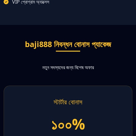
VIP প্রোগ্রাম অ্যাক্সেস
baji888 নিবন্ধন বোনাস প্যাকেজ
নতুন সদস্যদের জন্য বিশেষ অফার
স্টার্টার বোনাস
১০০%