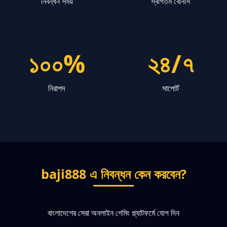
নিবন্ধন সময়
স্বাগতম বোনাস
১০০%
২৪/৭
নিরাপদ
সাপোর্ট
baji888 এ নিবন্ধন কেন করবেন?
বাংলাদেশের সেরা অনলাইন গেমিং প্ল্যাটফর্মে যোগ দিন