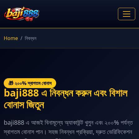
Home
নিবন্ধন
🎁 ২০০% স্বাগতম বোনাস
baji888 এ নিবন্ধন করুন এবং বিশাল
বোনাস জিতুন
baji888 এ আজই বিনামূল্যে অ্যাকাউন্ট খুলুন এবং ২০০% পর্যন্ত
স্বাগতম বোনাস পান। সহজ নিবন্ধন প্রক্রিয়া, দ্রুত ভেরিফিকেশন