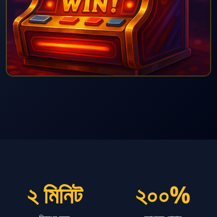
২ মিনিট
২০০%