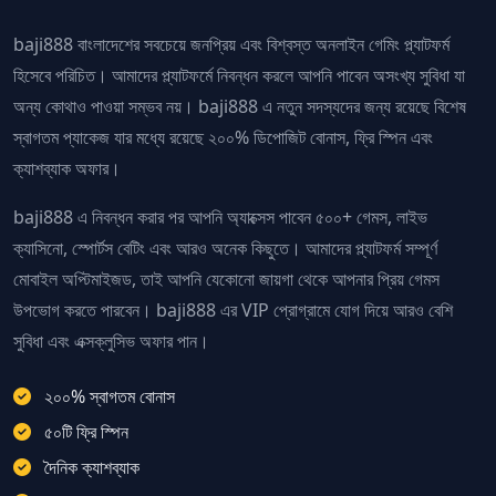
baji888 বাংলাদেশের সবচেয়ে জনপ্রিয় এবং বিশ্বস্ত অনলাইন গেমিং প্ল্যাটফর্ম
হিসেবে পরিচিত। আমাদের প্ল্যাটফর্মে নিবন্ধন করলে আপনি পাবেন অসংখ্য সুবিধা যা
অন্য কোথাও পাওয়া সম্ভব নয়। baji888 এ নতুন সদস্যদের জন্য রয়েছে বিশেষ
স্বাগতম প্যাকেজ যার মধ্যে রয়েছে ২০০% ডিপোজিট বোনাস, ফ্রি স্পিন এবং
ক্যাশব্যাক অফার।
baji888 এ নিবন্ধন করার পর আপনি অ্যাক্সেস পাবেন ৫০০+ গেমস, লাইভ
ক্যাসিনো, স্পোর্টস বেটিং এবং আরও অনেক কিছুতে। আমাদের প্ল্যাটফর্ম সম্পূর্ণ
মোবাইল অপ্টিমাইজড, তাই আপনি যেকোনো জায়গা থেকে আপনার প্রিয় গেমস
উপভোগ করতে পারবেন। baji888 এর VIP প্রোগ্রামে যোগ দিয়ে আরও বেশি
সুবিধা এবং এক্সক্লুসিভ অফার পান।
২০০% স্বাগতম বোনাস
৫০টি ফ্রি স্পিন
দৈনিক ক্যাশব্যাক