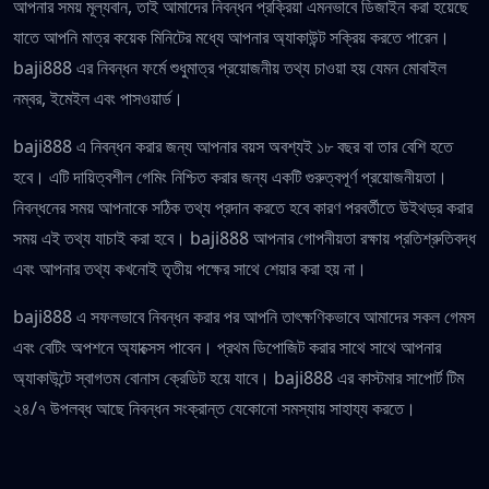
আপনার সময় মূল্যবান, তাই আমাদের নিবন্ধন প্রক্রিয়া এমনভাবে ডিজাইন করা হয়েছে
যাতে আপনি মাত্র কয়েক মিনিটের মধ্যে আপনার অ্যাকাউন্ট সক্রিয় করতে পারেন।
baji888 এর নিবন্ধন ফর্মে শুধুমাত্র প্রয়োজনীয় তথ্য চাওয়া হয় যেমন মোবাইল
নম্বর, ইমেইল এবং পাসওয়ার্ড।
baji888 এ নিবন্ধন করার জন্য আপনার বয়স অবশ্যই ১৮ বছর বা তার বেশি হতে
হবে। এটি দায়িত্বশীল গেমিং নিশ্চিত করার জন্য একটি গুরুত্বপূর্ণ প্রয়োজনীয়তা।
নিবন্ধনের সময় আপনাকে সঠিক তথ্য প্রদান করতে হবে কারণ পরবর্তীতে উইথড্র করার
সময় এই তথ্য যাচাই করা হবে। baji888 আপনার গোপনীয়তা রক্ষায় প্রতিশ্রুতিবদ্ধ
এবং আপনার তথ্য কখনোই তৃতীয় পক্ষের সাথে শেয়ার করা হয় না।
baji888 এ সফলভাবে নিবন্ধন করার পর আপনি তাৎক্ষণিকভাবে আমাদের সকল গেমস
এবং বেটিং অপশনে অ্যাক্সেস পাবেন। প্রথম ডিপোজিট করার সাথে সাথে আপনার
অ্যাকাউন্টে স্বাগতম বোনাস ক্রেডিট হয়ে যাবে। baji888 এর কাস্টমার সাপোর্ট টিম
২৪/৭ উপলব্ধ আছে নিবন্ধন সংক্রান্ত যেকোনো সমস্যায় সাহায্য করতে।