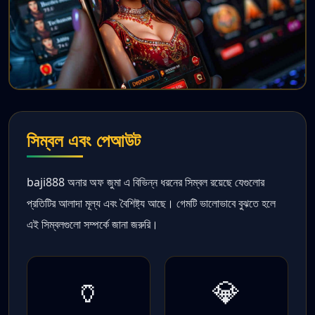
সিম্বল এবং পেআউট
baji888 অনার অফ জুমা এ বিভিন্ন ধরনের সিম্বল রয়েছে যেগুলোর
প্রতিটির আলাদা মূল্য এবং বৈশিষ্ট্য আছে। গেমটি ভালোভাবে বুঝতে হলে
এই সিম্বলগুলো সম্পর্কে জানা জরুরি।
🏺
💎