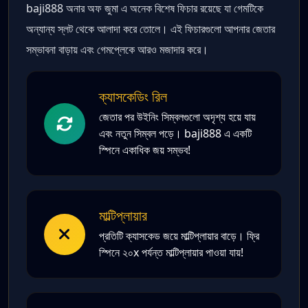
baji888 অনার অফ জুমা এ অনেক বিশেষ ফিচার রয়েছে যা গেমটিকে
অন্যান্য স্লট থেকে আলাদা করে তোলে। এই ফিচারগুলো আপনার জেতার
সম্ভাবনা বাড়ায় এবং গেমপ্লেকে আরও মজাদার করে।
ক্যাসকেডিং রিল
জেতার পর উইনিং সিম্বলগুলো অদৃশ্য হয়ে যায়
এবং নতুন সিম্বল পড়ে। baji888 এ একটি
স্পিনে একাধিক জয় সম্ভব!
মাল্টিপ্লায়ার
প্রতিটি ক্যাসকেড জয়ে মাল্টিপ্লায়ার বাড়ে। ফ্রি
স্পিনে ২০x পর্যন্ত মাল্টিপ্লায়ার পাওয়া যায়!