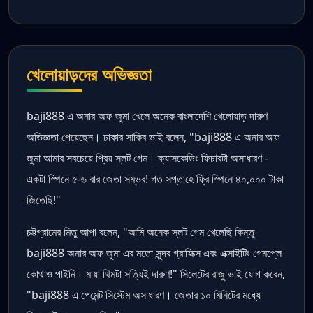
খেলোয়াড়দের অভিজ্ঞতা
baji888 এ অনার অফ জুমা খেলে অনেক বাংলাদেশি খেলোয়াড় দারুণ
অভিজ্ঞতা পেয়েছেন। ঢাকার সাকিব ভাই বলেন, "baji888 এ অনার অফ
জুমা আমার সবচেয়ে প্রিয় স্লট গেম। ক্যাসকেডিং ফিচারটা অসাধারণ -
একটা স্পিনে ৫-৬ বার জেতা সম্ভব! গত সপ্তাহে ফ্রি স্পিনে ৪০,০০০ টাকা
জিতেছি!"
চট্টগ্রামের মিতু আপা বলেন, "আমি অনেক স্লট গেম খেলেছি কিন্তু
baji888 অনার অফ জুমা এর মতো সুন্দর গ্রাফিক্স এবং এক্সাইটিং গেমপ্লে
কোথাও পাইনি। মায়া থিমটা সত্যিই দারুণ!" সিলেটের রাজু ভাই যোগ করেন,
"baji888 এ পেমেন্ট সিস্টেম অসাধারণ। জেতার ১০ মিনিটের মধ্যে