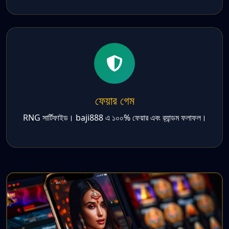
ফেয়ার গেম
RNG সার্টিফাইড। baji888 এ ১০০% ফেয়ার এবং র‍্যান্ডম ফলাফল।