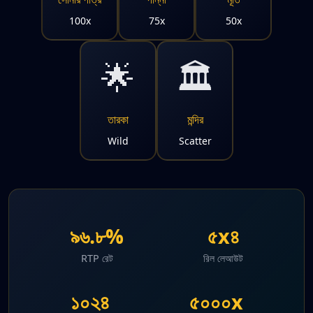
100x
75x
50x
🌟
🏛️
তারকা
মন্দির
Wild
Scatter
৯৬.৮%
৫x৪
RTP রেট
রিল লেআউট
১০২৪
৫০০০x