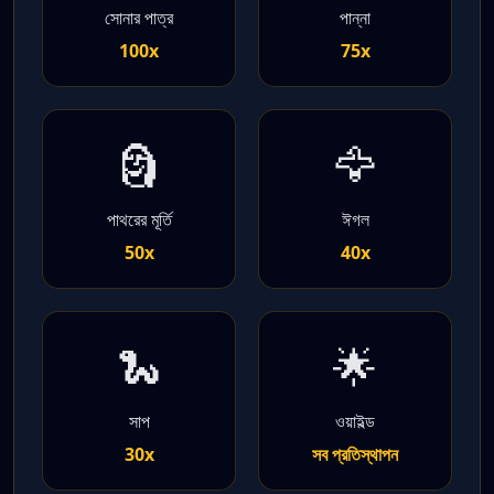
সোনার পাত্র
পান্না
100x
75x
🗿
🦅
পাথরের মূর্তি
ঈগল
50x
40x
🐍
🌟
সাপ
ওয়াইল্ড
30x
সব প্রতিস্থাপন