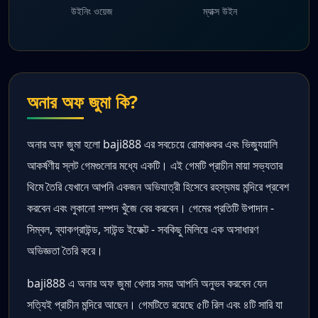
উইনিং ওয়েজ
ম্যাক্স উইন
অনার অফ জুমা কি?
অনার অফ জুমা হলো baji888 এর সবচেয়ে রোমাঞ্চকর এবং ভিজ্যুয়ালি
আকর্ষণীয় স্লট গেমগুলোর মধ্যে একটি। এই গেমটি প্রাচীন মায়া সভ্যতার
থিমে তৈরি যেখানে আপনি একজন অভিযাত্রী হিসেবে রহস্যময় মন্দিরে প্রবেশ
করবেন এবং লুকানো সম্পদ খুঁজে বের করবেন। গেমের প্রতিটি উপাদান -
সিম্বল, ব্যাকগ্রাউন্ড, সাউন্ড ইফেক্ট - সবকিছু মিলিয়ে এক অসাধারণ
অভিজ্ঞতা তৈরি করে।
baji888 এ অনার অফ জুমা খেলার সময় আপনি অনুভব করবেন যেন
সত্যিই প্রাচীন মন্দিরে আছেন। গেমটিতে রয়েছে ৫টি রিল এবং ৪টি সারি যা